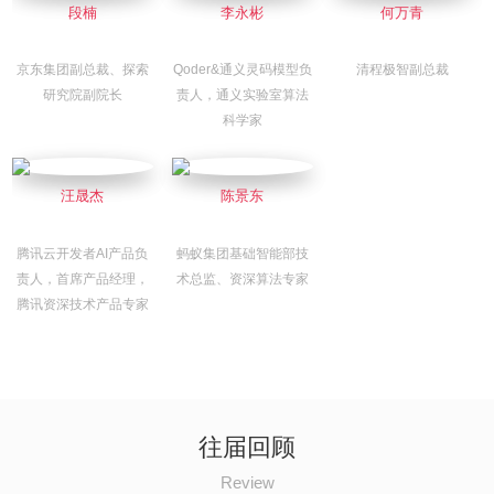
段楠
李永彬
何万青
京东集团副总裁、探索
Qoder&通义灵码模型负
清程极智副总裁
研究院副院长
责人，通义实验室算法
科学家
汪晟杰
陈景东
腾讯云开发者AI产品负
蚂蚁集团基础智能部技
责人，首席产品经理，
术总监、资深算法专家
腾讯资深技术产品专家
往届回顾
Review