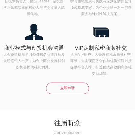
的技术负责人，团队Leader，是机器
学习领域发展与实践有深刻见解的全球
学习领域实践的核心人群与高质量人脉
顶级权威专家，为企业提供一对一咨询
聚集地。
服务与针对性解决方案。
商业模式与创投机会沟通
VIP定制私密商务社交
大会邀请机器学习领域知名商业领袖及
面向VIP用户，大会设置私密商务社交
重磅投资人出席，为企业商业发展和创
环节，为实现商务合作与优质资源对接
投机会提供独到洞见。
提供平台支撑，打造优质高效的商务社
交新场景。
立即申请
往届听众
Conventioneer